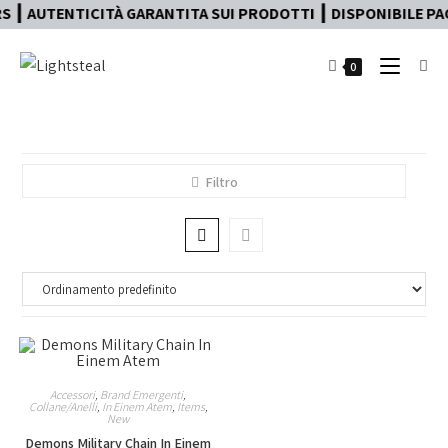
 ┃ AUTENTICITÀ GARANTITA SUI PRODOTTI ┃ DISPONIBILE PAG
0
Filtro
Accessori
,
Brand Emergenti
,
Collane/Anelli
,
In Einem Atem
,
Items
,
New
Demons Military Chain In Einem