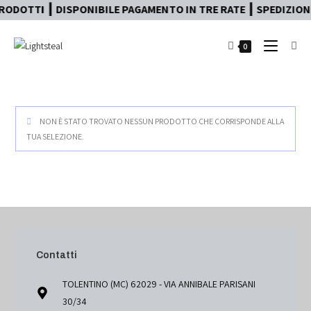
RODOTTI ┃ DISPONIBILE PAGAMENTO IN TRE RATE ┃ SPEDIZIONE
0
NON È STATO TROVATO NESSUN PRODOTTO CHE CORRISPONDE ALLA
TUA SELEZIONE.
Contatti
TOLENTINO (MC) 62029 - VIA ANNIBALE PARISANI
30/34