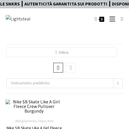
E SNKRS ┃ AUTENTICITÀ GARANTITA SUI PRODOTTI ┃ DISPONIB
0
Filtro
Ordinamento predefinito
Abbigliamento
,
Felpe
,
New
Nike SB Skate Like A Girl Fleece