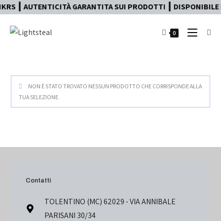
KRS ┃ AUTENTICITÀ GARANTITA SUI PRODOTTI ┃ DISPONIBILE 
0
NON È STATO TROVATO NESSUN PRODOTTO CHE CORRISPONDE ALLA
TUA SELEZIONE.
Contatti
TOLENTINO (MC) 62029 - VIA ANNIBALE
PARISANI 30/34