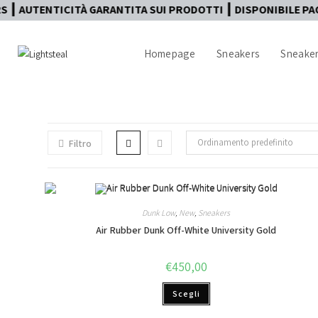
┃ AUTENTICITÀ GARANTITA SUI PRODOTTI ┃ DISPONIBILE PAGA
Homepage
Sneakers
Sneaker
Ordinamento predefinito
Filtro
Dunk Low
,
New
,
Sneakers
Air Rubber Dunk Off-White University Gold
€
450,00
Scegli