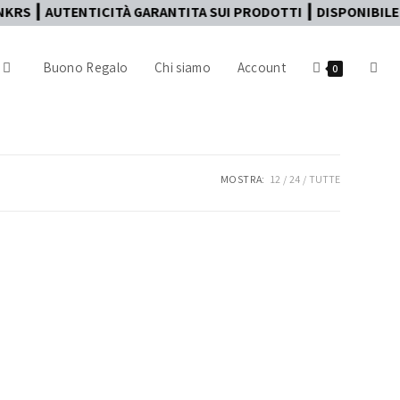
RS ┃ AUTENTICITÀ GARANTITA SUI PRODOTTI ┃ DISPONIBILE P
Buono Regalo
Chi siamo
Account
0
MOSTRA:
12
24
TUTTE