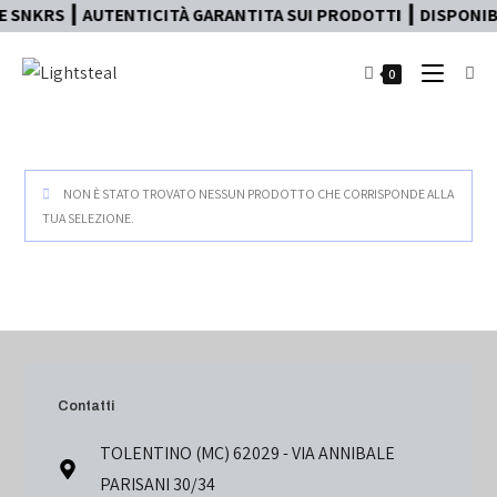
 SNKRS ┃ AUTENTICITÀ GARANTITA SUI PRODOTTI ┃ DISPONIBI
0
NON È STATO TROVATO NESSUN PRODOTTO CHE CORRISPONDE ALLA
TUA SELEZIONE.
Contatti
TOLENTINO (MC) 62029 - VIA ANNIBALE
PARISANI 30/34