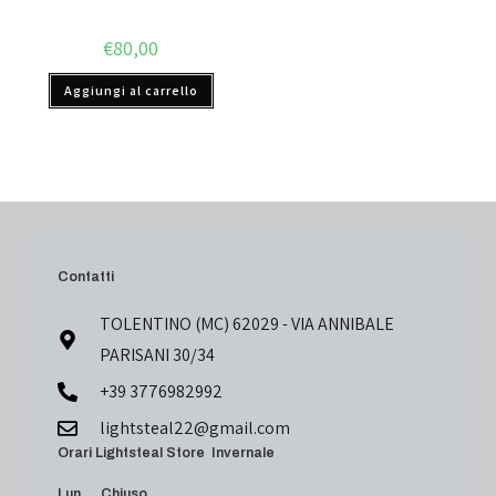
€
80,00
Aggiungi al carrello
Contatti
TOLENTINO (MC) 62029 - VIA ANNIBALE
PARISANI 30/34
+39 3776982992
lightsteal22@gmail.com
Orari Lightsteal Store Invernale
Lun Chiuso