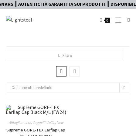
NKRS ┃ AUTENTICITÀ GARANTITA SUI PRODOTTI ┃ DISPONIBILE
0
Filtro
Ordinamento predefinito
Abbigliamento
,
Cappelli-Cuffie
,
New
Supreme GORE-TEX Earflap Cap