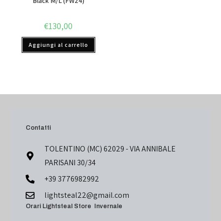
Black M/L (FW24)
€
130,00
Aggiungi al carrello
Contatti
TOLENTINO (MC) 62029 - VIA ANNIBALE
PARISANI 30/34
+39 3776982992
lightsteal22@gmail.com
Orari Lightsteal Store Invernale