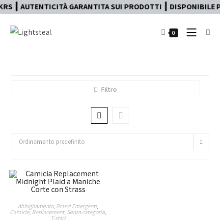
RS ┃ AUTENTICITÀ GARANTITA SUI PRODOTTI ┃ DISPONIBILE PA
0
Filtro
Ordinamento predefinito
Abbigliamento
,
Brand Emergenti
,
Camicie
,
Replacement
,
Senza categoria
,
T-shirt