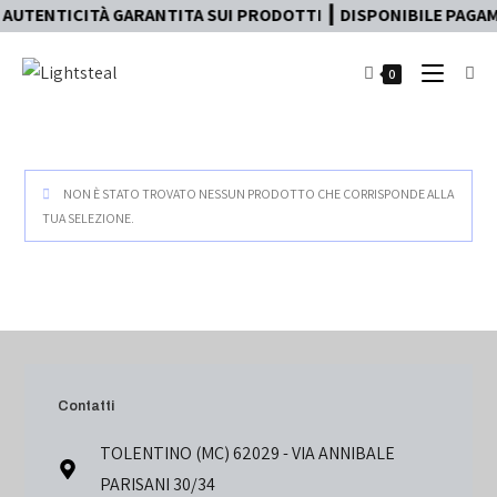
AUTENTICITÀ GARANTITA SUI PRODOTTI ┃ DISPONIBILE PAGAME
0
NON È STATO TROVATO NESSUN PRODOTTO CHE CORRISPONDE ALLA
TUA SELEZIONE.
Contatti
TOLENTINO (MC) 62029 - VIA ANNIBALE
PARISANI 30/34