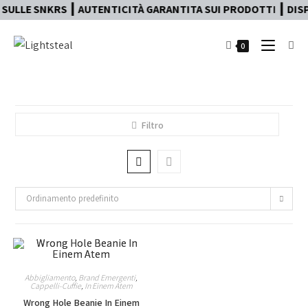
SULLE SNKRS ┃ AUTENTICITÀ GARANTITA SUI PRODOTTI ┃ DISPO
0
Filtro
Ordinamento predefinito
Abbigliamento
,
Brand Emergenti
,
Cappelli-Cuffie
,
In Einem Atem
Wrong Hole Beanie In Einem