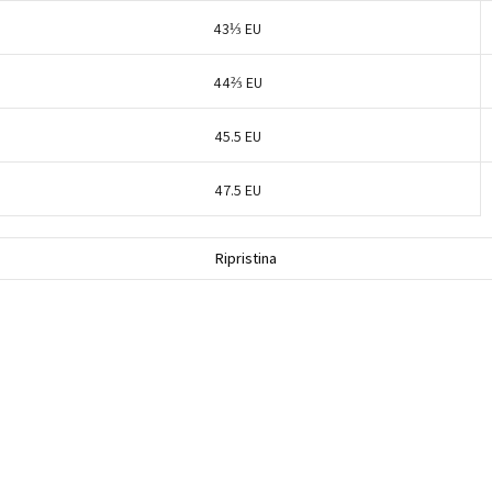
43⅓ EU
44⅔ EU
45.5 EU
47.5 EU
Ripristina