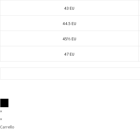
43 EU
44.5 EU
45⅓ EU
47 EU
×
×
Carrello