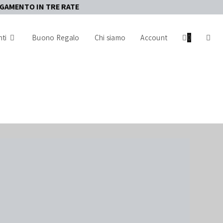
N TRE RATE
ti
Buono Regalo
Chi siamo
Account
0