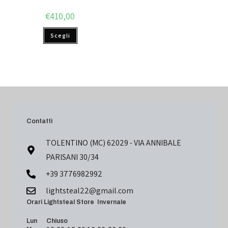
€
410,00
Scegli
Contatti
TOLENTINO (MC) 62029 - VIA ANNIBALE
PARISANI 30/34
+39 3776982992
lightsteal22@gmail.com
Orari Lightsteal Store Invernale
Lun Chiuso