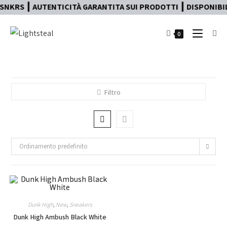
NKRS ┃ AUTENTICITÀ GARANTITA SUI PRODOTTI ┃ DISPONIBILE
0
Filtro
Ordinamento predefinito
Dunk High
,
New
,
Sneakers
Dunk High Ambush Black White