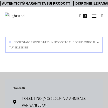
 AUTENTICITÀ GARANTITA SUI PRODOTTI ┃ DISPONIBILE PAGAM
0
NON È STATO TROVATO NESSUN PRODOTTO CHE CORRISPONDE ALLA
TUA SELEZIONE.
Contatti
TOLENTINO (MC) 62029 - VIA ANNIBALE
PARISANI 30/34