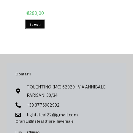
€
280,00
Scegli
Contatti
TOLENTINO (MC) 62029 - VIA ANNIBALE
PARISANI 30/34
+39 3776982992
lightsteal22@gmail.com
Orari Lightsteal Store Invernale
Lun Chiuso