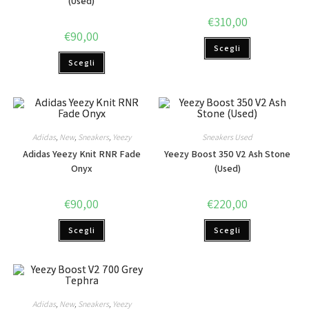
(Used)
€
310,00
€
90,00
Scegli
Scegli
Adidas
,
New
,
Sneakers
,
Yeezy
Sneakers Used
Adidas Yeezy Knit RNR Fade
Yeezy Boost 350 V2 Ash Stone
Onyx
(Used)
€
90,00
€
220,00
Scegli
Scegli
Adidas
,
New
,
Sneakers
,
Yeezy