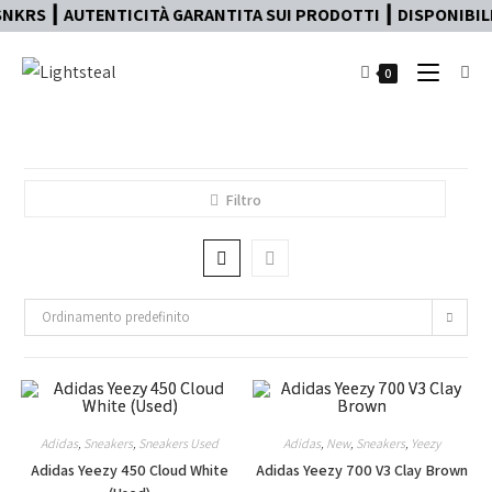
KRS ┃ AUTENTICITÀ GARANTITA SUI PRODOTTI ┃ DISPONIBILE 
0
Filtro
Ordinamento predefinito
Adidas
,
Sneakers
,
Sneakers Used
Adidas
,
New
,
Sneakers
,
Yeezy
Adidas Yeezy 450 Cloud White
Adidas Yeezy 700 V3 Clay Brown