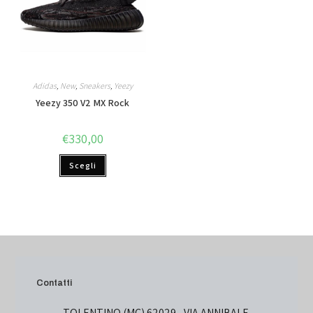
Adidas
,
New
,
Sneakers
,
Yeezy
Yeezy 350 V2 MX Rock
€
330,00
Scegli
Contatti
TOLENTINO (MC) 62029 - VIA ANNIBALE