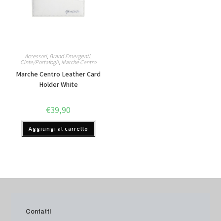
Accessori
,
Brand Emergenti
,
Cinte/Portafogli
,
Marche Centro
Marche Centro Leather Card
Holder White
€
39,90
Aggiungi al carrello
Contatti