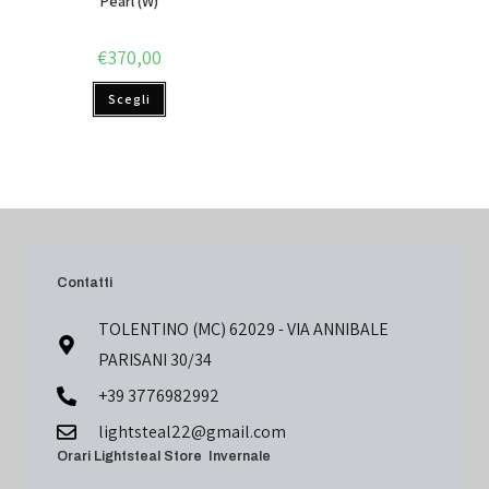
Pearl (W)
€
370,00
Scegli
Contatti
TOLENTINO (MC) 62029 - VIA ANNIBALE
PARISANI 30/34
+39 3776982992
lightsteal22@gmail.com
Orari Lightsteal Store Invernale